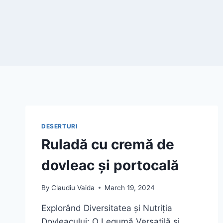
DESERTURI
Ruladă cu cremă de
dovleac și portocală
By
Claudiu Vaida
March 19, 2024
Explorând Diversitatea și Nutriția
Dovleacului: O Legumă Versatilă și