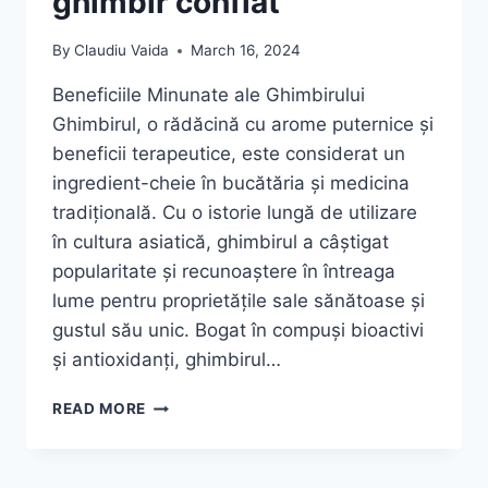
ghimbir confiat
By
Claudiu Vaida
March 16, 2024
Beneficiile Minunate ale Ghimbirului
Ghimbirul, o rădăcină cu arome puternice și
beneficii terapeutice, este considerat un
ingredient-cheie în bucătăria și medicina
tradițională. Cu o istorie lungă de utilizare
în cultura asiatică, ghimbirul a câștigat
popularitate și recunoaștere în întreaga
lume pentru proprietățile sale sănătoase și
gustul său unic. Bogat în compuși bioactivi
și antioxidanți, ghimbirul…
PRĂJITURĂ
READ MORE
CU
MERE
ȘI