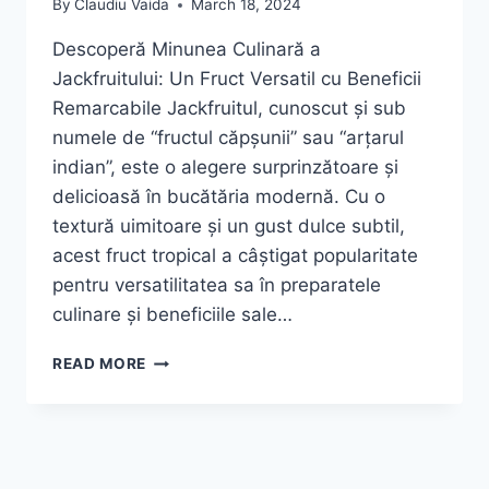
By
Claudiu Vaida
March 18, 2024
Descoperă Minunea Culinară a
Jackfruitului: Un Fruct Versatil cu Beneficii
Remarcabile Jackfruitul, cunoscut și sub
numele de “fructul căpșunii” sau “arțarul
indian”, este o alegere surprinzătoare și
delicioasă în bucătăria modernă. Cu o
textură uimitoare și un gust dulce subtil,
acest fruct tropical a câștigat popularitate
pentru versatilitatea sa în preparatele
culinare și beneficiile sale…
CURRY
READ MORE
CU
JACKFRUIT