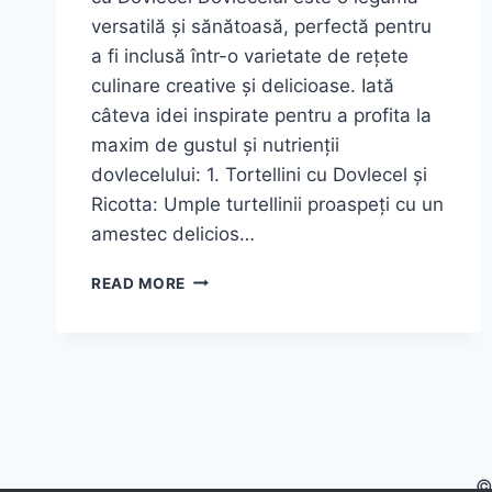
versatilă și sănătoasă, perfectă pentru
a fi inclusă într-o varietate de rețete
culinare creative și delicioase. Iată
câteva idei inspirate pentru a profita la
maxim de gustul și nutrienții
dovlecelului: 1. Tortellini cu Dovlecel și
Ricotta: Umple turtellinii proaspeți cu un
amestec delicios…
DOVLECEL
READ MORE
CU
MAIONEZĂ
ȘI
USTUROI
©