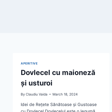
APERITIVE
Dovlecel cu maioneză
și usturoi
By
Claudiu Vaida
March 18, 2024
Idei de Rețete Sănătoase și Gustoase
cu Dovlecel Dovlecelul este o legumă