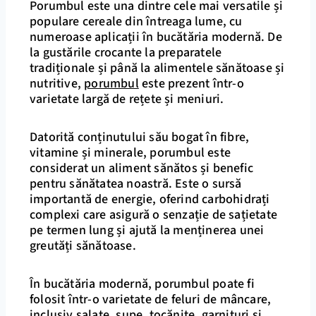
Porumbul este una dintre cele mai versatile și
populare cereale din întreaga lume, cu
numeroase aplicații în bucătăria modernă. De
la gustările crocante la preparatele
tradiționale și până la alimentele sănătoase și
nutritive,
porumbul
este prezent într-o
varietate largă de rețete și meniuri.
Datorită conținutului său bogat în fibre,
vitamine și minerale, porumbul este
considerat un aliment sănătos și benefic
pentru sănătatea noastră. Este o sursă
importantă de energie, oferind carbohidrați
complexi care asigură o senzație de sațietate
pe termen lung și ajută la menținerea unei
greutăți sănătoase.
În bucătăria modernă, porumbul poate fi
folosit într-o varietate de feluri de mâncare,
inclusiv salate, supe, tocănițe, garnituri și