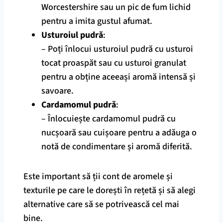
Worcestershire sau un pic de fum lichid
pentru a imita gustul afumat.
Usturoiul pudră
:
– Poți înlocui usturoiul pudră cu usturoi
tocat proaspăt sau cu usturoi granulat
pentru a obține aceeași aromă intensă și
savoare.
Cardamomul pudră
:
– Înlocuiește cardamomul pudră cu
nucșoară sau cuișoare pentru a adăuga o
notă de condimentare și aromă diferită.
Este important să ții cont de aromele și
texturile pe care le dorești în rețetă și să alegi
alternative care să se potrivească cel mai
bine.