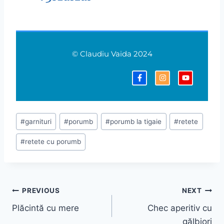
© Claudiu Vaida 2024
#
garnituri
#
porumb
#
porumb la tigaie
#
retete
#
retete cu porumb
PREVIOUS
NEXT
Plăcintă cu mere
Chec aperitiv cu
gălbiori