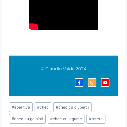
© Claudiu Vaida 2024
#
aperitive
#
chec
#
chec cu ciuperci
#
chec cu galbiori
#
chec cu legume
#
retete