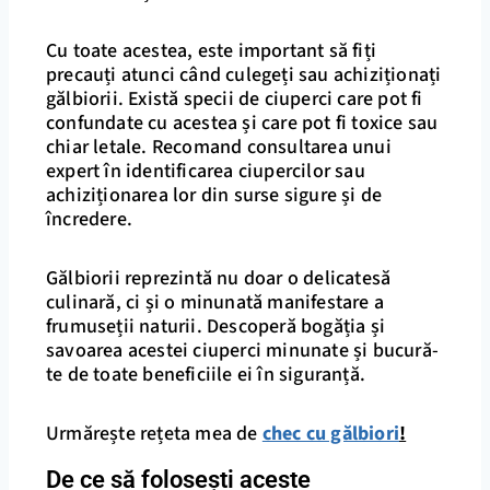
Cu toate acestea, este important să fiți
precauți atunci când culegeți sau achiziționați
gălbiorii. Există specii de ciuperci care pot fi
confundate cu acestea și care pot fi toxice sau
chiar letale. Recomand consultarea unui
expert în identificarea ciupercilor sau
achiziționarea lor din surse sigure și de
încredere.
Gălbiorii reprezintă nu doar o delicatesă
culinară, ci și o minunată manifestare a
frumuseții naturii. Descoperă bogăția și
savoarea acestei ciuperci minunate și bucură-
te de toate beneficiile ei în siguranță.
Urmărește rețeta mea de
chec cu gălbiori
!
De ce să folosești aceste