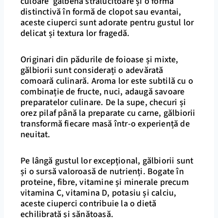
culoare galbenă strălucitoare și o formă
distinctivă în formă de clopot sau evantai,
aceste ciuperci sunt adorate pentru gustul lor
delicat și textura lor fragedă.
Originari din pădurile de foioase și mixte,
gălbiorii sunt considerați o adevărată
comoară culinară. Aroma lor este subtilă cu o
combinație de fructe, nuci, adaugă savoare
preparatelor culinare. De la supe, checuri și
orez pilaf până la preparate cu carne, gălbiorii
transformă fiecare masă într-o experiență de
neuitat.
Pe lângă gustul lor excepțional, gălbiorii sunt
și o sursă valoroasă de nutrienți. Bogate în
proteine, fibre, vitamine și minerale precum
vitamina C, vitamina D, potasiu și calciu,
aceste ciuperci contribuie la o dietă
echilibrată și sănătoasă.