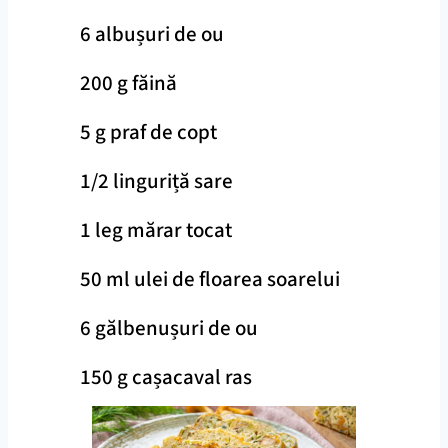
6 albușuri de ou
200 g făină
5 g praf de copt
1/2 linguriță sare
1 leg mărar tocat
50 ml ulei de floarea soarelui
6 gălbenușuri de ou
150 g cașacaval ras