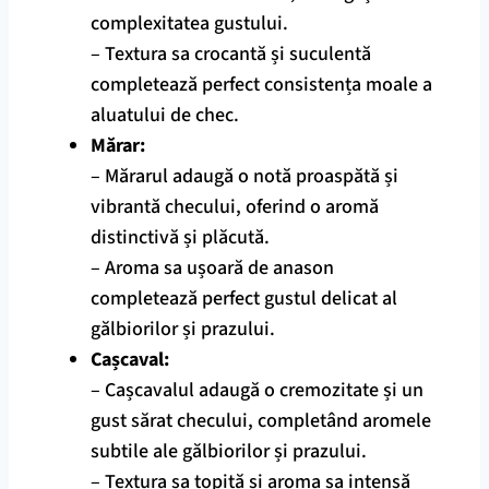
complexitatea gustului.
– Textura sa crocantă și suculentă
completează perfect consistența moale a
aluatului de chec.
Mărar:
– Mărarul adaugă o notă proaspătă și
vibrantă checului, oferind o aromă
distinctivă și plăcută.
– Aroma sa ușoară de anason
completează perfect gustul delicat al
gălbiorilor și prazului.
Cașcaval:
– Cașcavalul adaugă o cremozitate și un
gust sărat checului, completând aromele
subtile ale gălbiorilor și prazului.
– Textura sa topită și aroma sa intensă