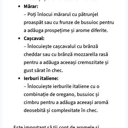
Mărar:
– Poți înlocui mărarul cu pătrunjel
proaspăt sau cu frunze de busuioc pentru
a adăuga prospețime și arome diferite.
Cașcaval:
– Înlocuiește cașcavalul cu brânză
cheddar sau cu brânză mozzarella rasă
pentru a adăuga aceeași cremozitate și
gust sărat în chec.
Ierburi italiene:
– Înlocuiește ierburile italiene cu o
combinație de oregano, busuioc și
cimbru pentru a adăuga aceeași aromă
deosebită și complexitate în chec.
Este important să ții cont de aromele și