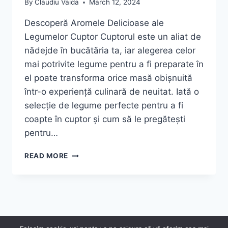
By
Claudiu Vaida
March 12, 2024
Descoperă Aromele Delicioase ale
Legumelor Cuptor Cuptorul este un aliat de
nădejde în bucătăria ta, iar alegerea celor
mai potrivite legume pentru a fi preparate în
el poate transforma orice masă obișnuită
într-o experiență culinară de neuitat. Iată o
selecție de legume perfecte pentru a fi
coapte în cuptor și cum să le pregătești
pentru…
LEGUME
READ MORE
LA
CUPTOR
© 2026 Claudiu Vaida - WordPress Theme by