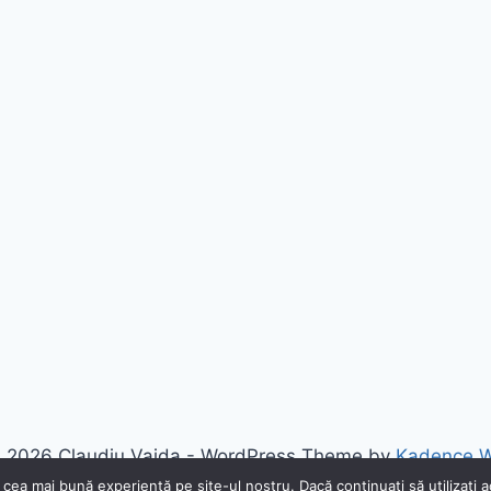
 2026 Claudiu Vaida - WordPress Theme by
Kadence 
 cea mai bună experiență pe site-ul nostru. Dacă continuați să utilizați 