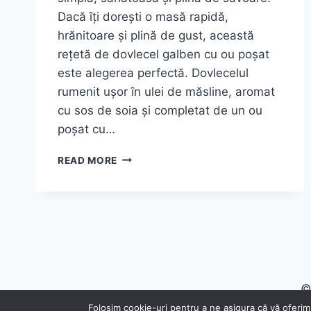
Dacă îți dorești o masă rapidă,
hrănitoare și plină de gust, această
rețetă de dovlecel galben cu ou poșat
este alegerea perfectă. Dovlecelul
rumenit ușor în ulei de măsline, aromat
cu sos de soia și completat de un ou
poșat cu…
DOVLECEL
READ MORE
GALBEN
CU
OU
POȘAT
©
Folosim cookie-uri pentru a ne asigura că vă oferim