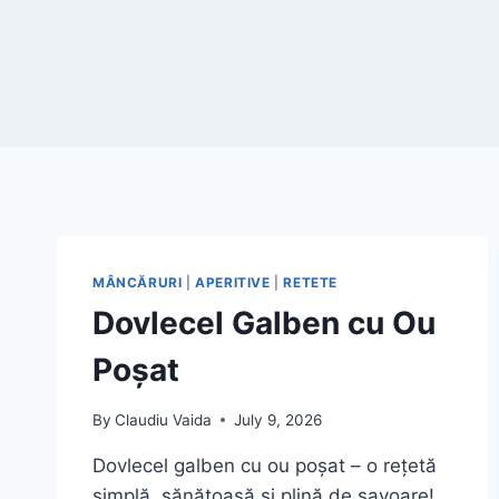
MÂNCĂRURI
|
APERITIVE
|
RETETE
Dovlecel Galben cu Ou
Poșat
By
Claudiu Vaida
July 9, 2026
Dovlecel galben cu ou poșat – o rețetă
simplă, sănătoasă și plină de savoare!