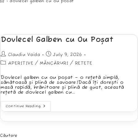
>
dovlecel galben cu ou posat
Dovlecel Galben cu Ou Poșat
Post
Post
Claudiu Vaida
July 9, 2026
author:
published:
Post
APERITIVE
/
MÂNCĂRURI
/
RETETE
category:
Dovlecel galben cu ou poșat – o rețetă simplă,
sănătoasă și plină de savoare!Dacă îți dorești o
masă rapidă, hrănitoare și plină de gust, această
rețetă de dovlecel galben cu…
Dovlecel
Continue Reading
Galben
Cu
Ou
Poșat
Căutare