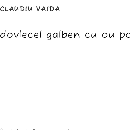
Skip
to
CLAUDIU VAIDA
content
dovlecel galben cu ou p