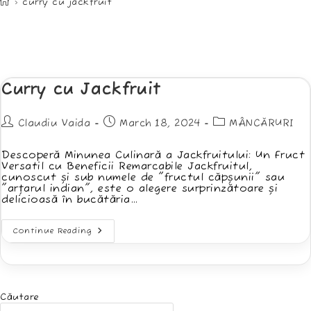
>
curry cu jackfruit
Curry cu Jackfruit
Post
Post
Post
Claudiu Vaida
March 18, 2024
MÂNCĂRURI
author:
published:
category:
Descoperă Minunea Culinară a Jackfruitului: Un Fruct
Versatil cu Beneficii Remarcabile Jackfruitul,
cunoscut și sub numele de "fructul căpșunii" sau
"arțarul indian", este o alegere surprinzătoare și
delicioasă în bucătăria…
Curry
Continue Reading
Cu
Jackfruit
Căutare