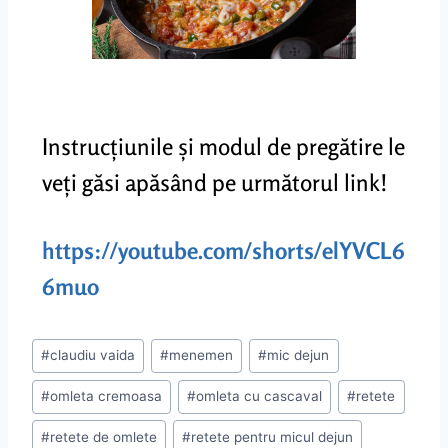
Instrucțiunile și modul de pregătire le
veți găsi apăsând pe următorul link!
https://youtube.com/shorts/elYVCL6
6muo
#
claudiu vaida
#
menemen
#
mic dejun
#
omleta cremoasa
#
omleta cu cascaval
#
retete
#
retete de omlete
#
retete pentru micul dejun