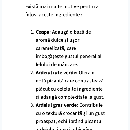
Există mai multe motive pentru a
folosi aceste ingrediente :
Ceapa:
Adaugă o bază de
aromă dulce și ușor
caramelizată, care
îmbogățește gustul general al
felului de mâncare.
Ardeiul iute verde:
Oferă o
notă picantă care contrastează
plăcut cu celelalte ingrediente
și adaugă complexitate la gust.
Ardeiul gras verde:
Contribuie
cu o textură crocantă și un gust
proaspăt, echilibrând picantul
ardeiului iute și adăugând