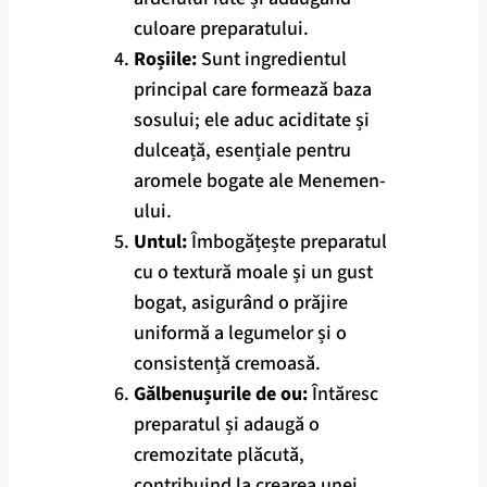
culoare preparatului.
Roșiile:
Sunt ingredientul
principal care formează baza
sosului; ele aduc aciditate și
dulceață, esențiale pentru
aromele bogate ale Menemen-
ului.
Untul:
Îmbogățește preparatul
cu o textură moale și un gust
bogat, asigurând o prăjire
uniformă a legumelor și o
consistență cremoasă.
Gălbenușurile de ou:
Întăresc
preparatul și adaugă o
cremozitate plăcută,
contribuind la crearea unei