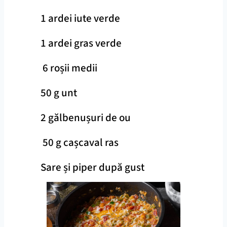
1 ardei iute verde
1 ardei gras verde
6 roșii medii
50 g unt
2 gălbenușuri de ou
50 g cașcaval ras
Sare și piper după gust