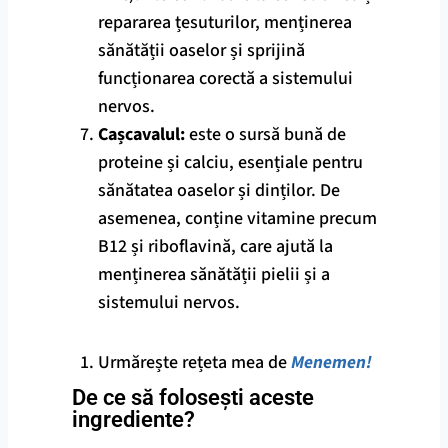
repararea țesuturilor, menținerea
sănătății oaselor și sprijină
funcționarea corectă a sistemului
nervos.
Cașcavalul:
este o sursă bună de
proteine și calciu, esențiale pentru
sănătatea oaselor și dinților. De
asemenea, conține vitamine precum
B12 și riboflavină, care ajută la
menținerea sănătății pielii și a
sistemului nervos.
Urmărește rețeta mea de
Menemen!
De ce să folosești aceste
ingrediente?