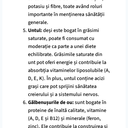
potasiu și fibre, toate având roluri
importante în menținerea sănătății
generale.
Untul:
deși este bogat în grăsimi
saturate, poate fi consumat cu
moderație ca parte a unei diete
echilibrate. Grăsimile saturate din
unt pot oferi energie și contribuie la
absorbția vitaminelor liposolubile (A,
D, E, K). În plus, untul conține acizi
grași care pot sprijini sănătatea
creierului și a sistemului nervos.
Gălbenușurile de ou:
sunt bogate în
proteine de înaltă calitate, vitamine
(A, D, E și B12) și minerale (feron,
zinc). Ele contribuie la construirea și