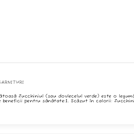
t
GARNITURI
egory:
nătoasă Zucchiniul (sau dovlecelul verde) este o legum
beneficii pentru sănătate:1. Scăzut în calorii: Zucchin