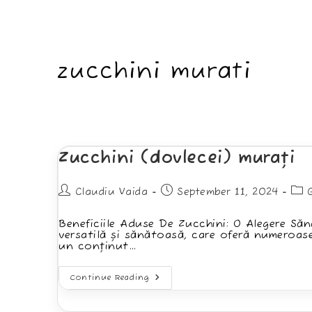
zucchini murati
Zucchini (dovlecei) murați
Post
Post
Pos
Claudiu Vaida
September 11, 2024
author:
published:
cat
Beneficiile Aduse De Zucchini: O Alegere Să
versatilă și sănătoasă, care oferă numeroase 
un conținut…
Zucchini
Continue Reading
(dovlecei)
Murați