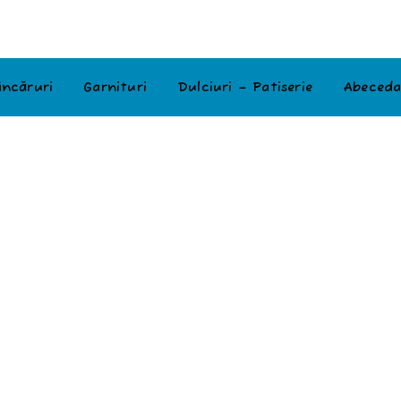
ncăruri
Garnituri
Dulciuri – Patiserie
Abeceda