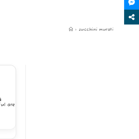
>
zucchini murati
ă
iul are