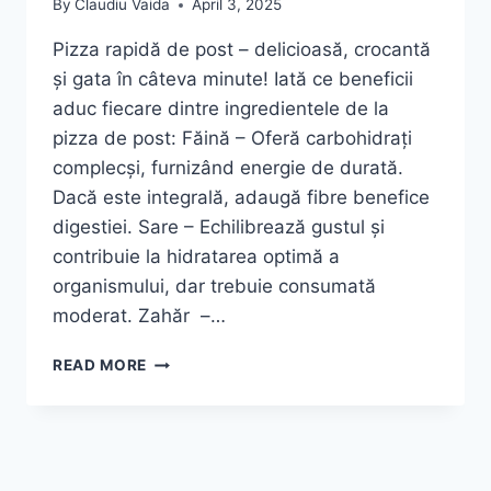
By
Claudiu Vaida
April 3, 2025
Pizza rapidă de post – delicioasă, crocantă
și gata în câteva minute! Iată ce beneficii
aduc fiecare dintre ingredientele de la
pizza de post: Făină – Oferă carbohidrați
complecși, furnizând energie de durată.
Dacă este integrală, adaugă fibre benefice
digestiei. Sare – Echilibrează gustul și
contribuie la hidratarea optimă a
organismului, dar trebuie consumată
moderat. Zahăr –…
PIZZA
READ MORE
RAPIDĂ
DE
POST