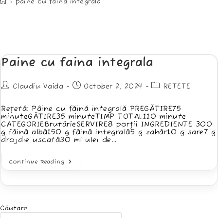
>
paine cu faina integrala
Paine cu faina integrala
Post
Post
Post
Claudiu Vaida
October 2, 2024
RETETE
author:
published:
category:
Rețetă: Pâine cu făină integrală PREGĂTIRE75
minuteGĂTIRE35 minuteTIMP TOTAL110 minute
CATEGORIEBrutărieSERVIRE8 porții INGREDIENTE 300
g făină albă150 g făină integrală5 g zahăr10 g sare7 g
drojdie uscată30 ml ulei de…
Paine
Continue Reading
Cu
Faina
Integrala
Căutare