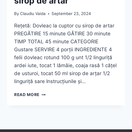
sirop de artar
By
Claudiu Vaida
September 23, 2024
Rețetă: Dovleac la cuptor cu sirop de artar
PREGĂTIRE 15 minute GĂTIRE 30 minute
TIMP TOTAL 45 minute CATEGORIE
Gustare SERVIRE 4 porții INGREDIENTE 4
felii dovleac rotund 100 g unt 1/2 linguriță
ardei iute, tocat 1 lămâie, coaja rasă 1 cățel
de usturoi, tocat 50 ml sirop de arțar 1/2
linguriță sare Instrucțiunile și…
DOVLEAC
READ MORE
LA
CUPTOR
CU
SIROP
DE
ARTAR